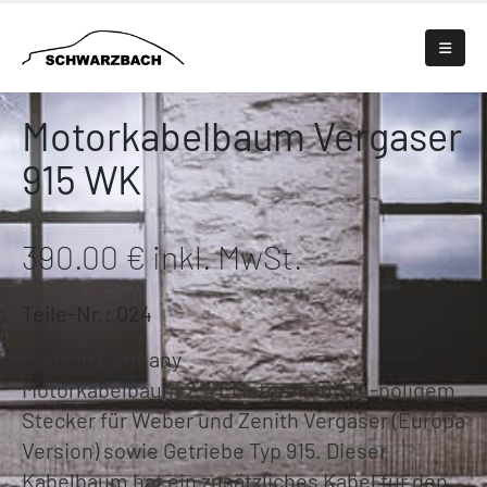
Motorkabelbaum Vergaser
915 WK
390.00 € inkl. MwSt.
Teile-Nr.: 024
Made in Germany
Motorkabelbaum 2.4T Motoren mit 14-poligem
Stecker für Weber und Zenith Vergaser (Europa
Version) sowie Getriebe Typ 915. Dieser
Kabelbaum hat ein zusätzliches Kabel für den