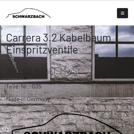
Carrera 3.2 Kabelbaum
Einspritzventile
250.00 € inkl. MwSt.
Teile-Nr.: 035
Made in Germany