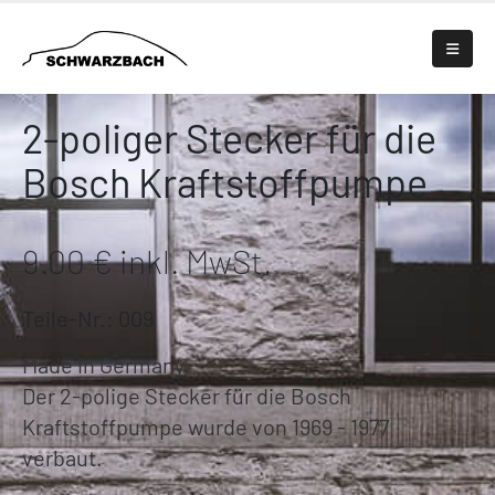
2-poliger Stecker für die
Bosch Kraftstoffpumpe
9.00 € inkl. MwSt.
Teile-Nr.: 009
Made in Germany
Der 2-polige Stecker für die Bosch
Kraftstoffpumpe wurde von 1969 - 1977
verbaut.